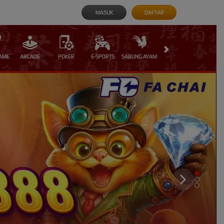
MASUK
DAFTAR
GAME
ARCADE
POKER
E-SPORTS
SABUNG AYAM
PROMOSI