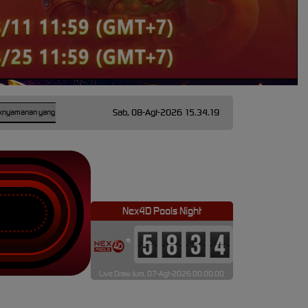
Sab, 08-Agt-2026 15.34.19
 yang mungkin ditimbulkan.
Pemeliharaan Terjadwal: MarbleX pada 31-Jul-2026 dari 00.00.0
Nex4D Pools Night
Live Draw Jum, 07-Agt-2026 00.00.00