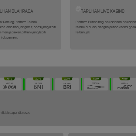
UHAN OLAHRAGA
TARUHAN LIVE KASINO
k Gaming Platform Terbaik
Platform Pilihan bagi perusahaan-perusah
an lebih banyak game, odds yang lebih
terbaik di dunia, dengan pilihan variasi gam
an menyediakan pilihan yang lebih
terbanyak
ntuk pemain.
 tidak dapat diproses