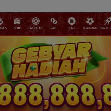
GAMES
SLOTS
LIVE CASINO
RACE
TOGEL
OLAHRAGA
CRASH 