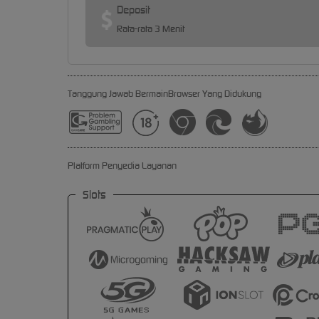
Deposit
Rata-rata 3 Menit
Tanggung Jawab Bermain
Browser Yang Didukung
Platform Penyedia Layanan
Slots