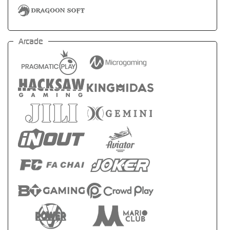
Arcade