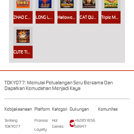
ZHAO CAI TONG ZHI
LONG LONG LONG
Halloween Fortune
CAT QUEEN
Triple Monkey
CUTE TIGER
TOKYO77: Memulai Petualangan Seru Bersama Dan
Dapatkan Kemudahan Menjadi Kaya
Kebijaksanaan
Platform
Kategori
Dukungan
Komunitas
Tentang
Promosi
Hot
+62851656
TOKYO77
Games
68947
Loyalty