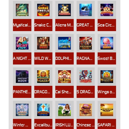
Mystical Beasts
Snake Castle
Aliens Madness
GREAT BLUE
Sea Circus
A NIGHT OUT
WILD WEST
DOLPHIN TREASURE
RAGNAROK FIRE STORM
Sweet Buffet
PANTHER MOON
DRAGON GATE
Cai Shen Do
5 DRAGONS
Wings of God
Winter Magic
Excalibur Legend
IRISH LUCK
Chinese Fair
SAFARI HEAT