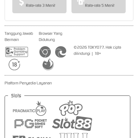
Rata-rata 3 Menit
Rata-rata 5 Menit
Tanggung Jawab
Browser Yang
Bermain
Didukung
©2026 TOKYO77. Hak cipta
dilindungi | 18+
Platform Penyedia Layanan
Slots