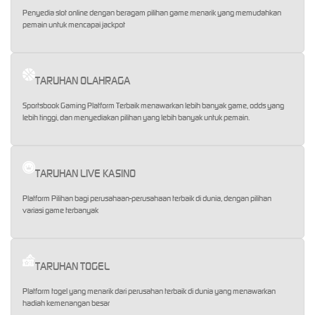
Penyedia slot online dengan beragam pilihan game menarik yang memudahkan
pemain untuk mencapai jackpot
TARUHAN OLAHRAGA
Sportsbook Gaming Platform Terbaik menawarkan lebih banyak game, odds yang
lebih tinggi, dan menyediakan pilihan yang lebih banyak untuk pemain.
TARUHAN LIVE KASINO
Platform Pilihan bagi perusahaan-perusahaan terbaik di dunia, dengan pilihan
variasi game terbanyak
TARUHAN TOGEL
Platform togel yang menarik dari perusahan terbaik di dunia yang menawarkan
hadiah kemenangan besar