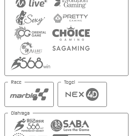
Race
Togel
Olahraga