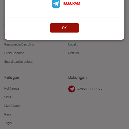
TELEGRAM
Kebijaksanaan
Platform
OK
Tentang TOKYO77
Promosi
Responsible Gambling
Loyalty
Pusat Bantuan
Referral
Syarat dan Ketentuan
Kategori
Dukungan
Hot Games
+6285165668947
Slots
Live Casino
Race
Togel