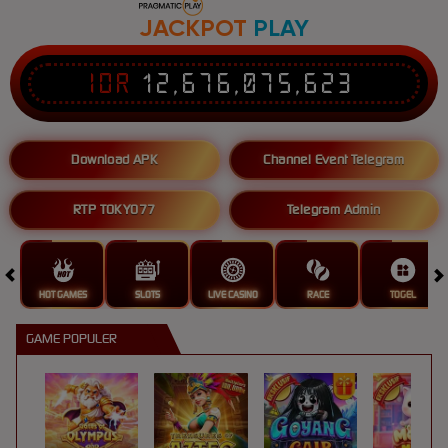
JACKPOT
PLAY
IDR
12,676,075,623
Download APK
Channel Event Telegram
RTP TOKYO77
Telegram Admin
HOT GAMES
SLOTS
LIVE CASINO
RACE
TOGEL
GAME POPULER