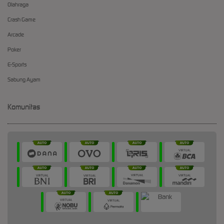
Olahraga
Crash Game
Arcade
Poker
E-Sports
Sabung Ayam
Komunitas