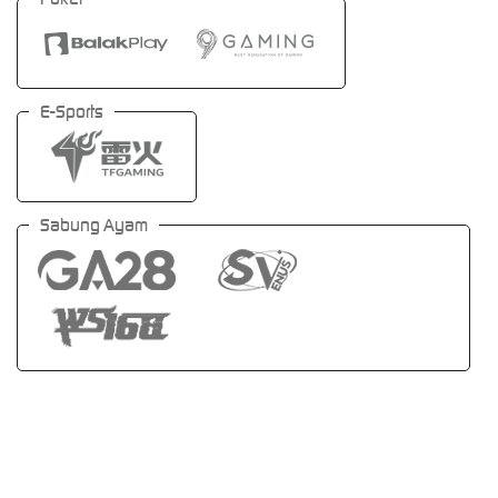
E-Sports
Sabung Ayam