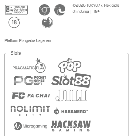
©2026 TOKYO77. Hak cipta
dilindungi | 18+
Platform Penyedia Layanan
Slots