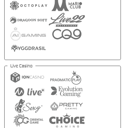
Live Casino