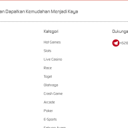
an Dapatkan Kemudahan Menjadi Kaya
Kategori
Dukung
Hot Games
+62
Slots
Live Casino
Race
Togel
Olahraga
Crash Game
Arcade
Poker
E-Sports
Sabung Ayam