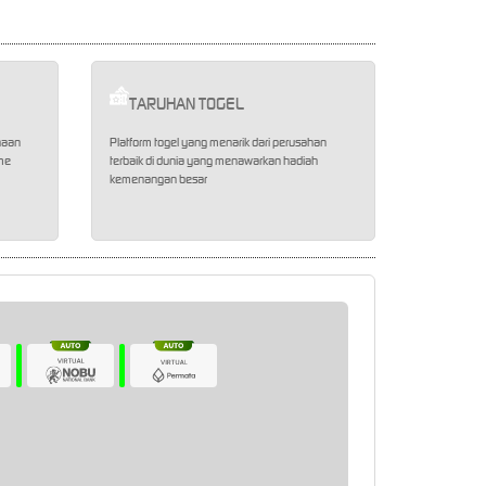
TARUHAN TOGEL
haan
Platform togel yang menarik dari perusahan
ame
terbaik di dunia yang menawarkan hadiah
kemenangan besar