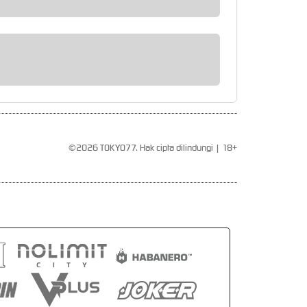
©2026 TOKYO77. Hak cipta dilindungi | 18+