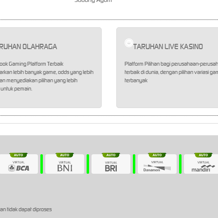
RUHAN OLAHRAGA
TARUHAN LIVE KASINO
ook Gaming Platform Terbaik
Platform Pilihan bagi perusahaan-perusa
kan lebih banyak game, odds yang lebih
terbaik di dunia, dengan pilihan variasi g
 dan menyediakan pilihan yang lebih
terbanyak
untuk pemain.
an tidak dapat diproses