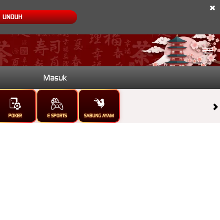
×
UNDUH
Masuk
POKER
E-SPORTS
SABUNG AYAM