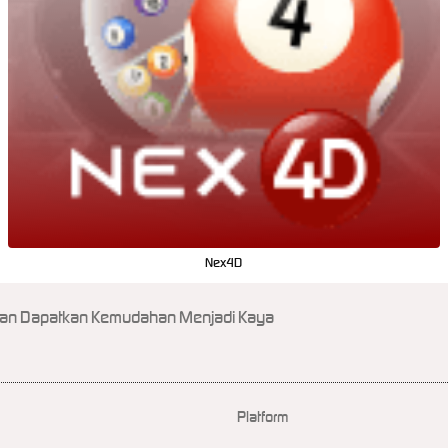
Nex4D
Dan Dapatkan Kemudahan Menjadi Kaya
Platform